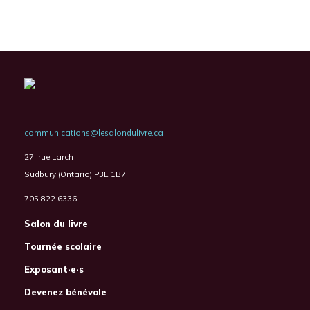
communications@lesalondulivre.ca
27, rue Larch
Sudbury (Ontario) P3E 1B7
705.822.6336
Salon du livre
Tournée scolaire
Exposant·e·s
Devenez bénévole