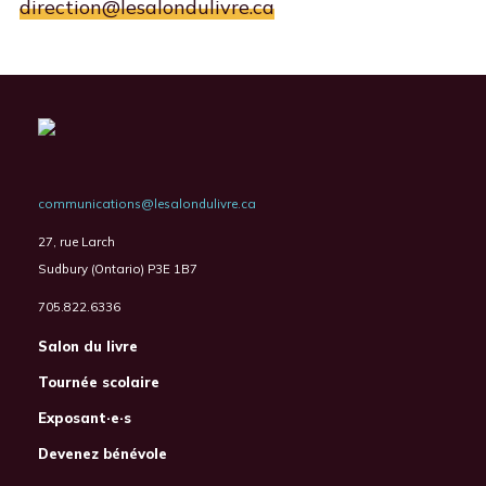
direction@lesalondulivre.ca
communications@lesalondulivre.ca
27, rue Larch
Sudbury (Ontario) P3E 1B7
705.822.6336
Salon du livre
Tournée scolaire
Exposant·e·s
Devenez bénévole