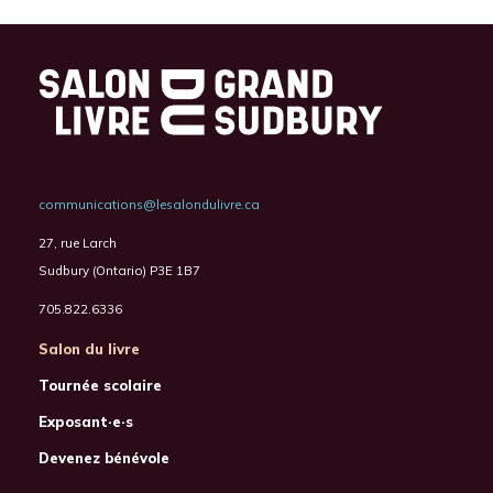
communications@lesalondulivre.ca
27, rue Larch
Sudbury (Ontario) P3E 1B7
705.822.6336
Salon du livre
Tournée scolaire
Exposant·e·s
Devenez bénévole