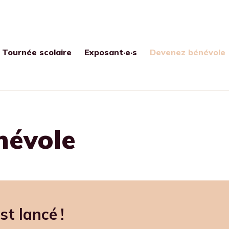
Tournée scolaire
Exposant·e·s
Devenez bénévole
névole
t lancé !