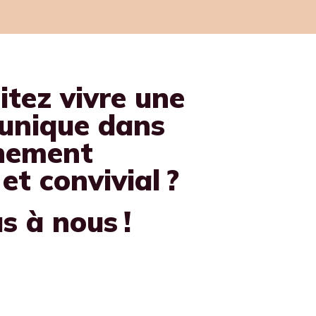
tez vivre une
 unique dans
nement
t convivial ?
s à nous !