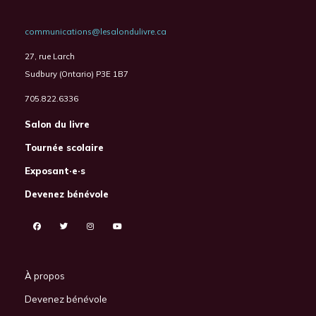
communications@lesalondulivre.ca
27, rue Larch
Sudbury (Ontario) P3E 1B7
705.822.6336
Salon du livre
Tournée scolaire
Exposant·e·s
Devenez bénévole
À propos
Devenez bénévole