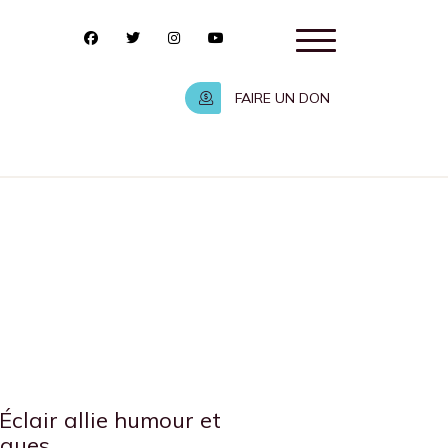
FAIRE UN DON
’Éclair allie humour et
iques.