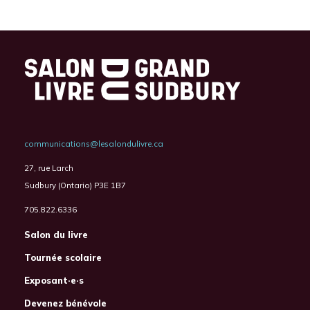
communications@lesalondulivre.ca
27, rue Larch
Sudbury (Ontario) P3E 1B7
705.822.6336
Salon du livre
Tournée scolaire
Exposant·e·s
Devenez bénévole