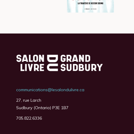
communications@lesalondulivre.ca
27, rue Larch
Sudbury (Ontario) P3E 1B7
705.822.6336