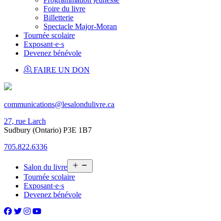
Foire du livre
Billetterie
Spectacle Major-Moran
Tournée scolaire
Exposant·e·s
Devenez bénévole
FAIRE UN DON
communications@lesalondulivre.ca
27, rue Larch
Sudbury (Ontario) P3E 1B7
705.822.6336
Open
Salon du livre
menu
Tournée scolaire
Exposant·e·s
Devenez bénévole