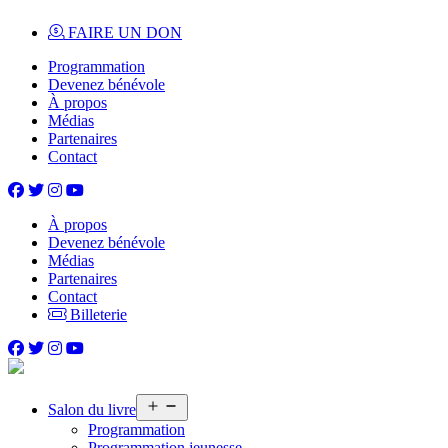
Skip
FAIRE UN DON
to
Programmation
content
Devenez bénévole
À propos
Médias
Partenaires
Contact
À propos
Devenez bénévole
Médias
Partenaires
Contact
Billeterie
Open
Salon du livre
menu
Programmation
Programmation jeunesse