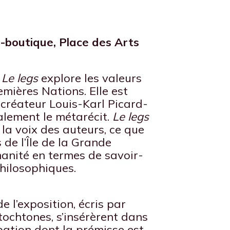
e-boutique, Place des Arts
e
Le legs
explore les valeurs
mières Nations. Elle est
 créateur Louis-Karl Picard-
galement le métarécit.
Le legs
 la voix des auteurs, ce que
s de l’Île de la Grande
manité en termes de savoir-
philosophiques.
e l’exposition, écris par
tochtones, s’insérèrent dans
pation dont la prémisse est