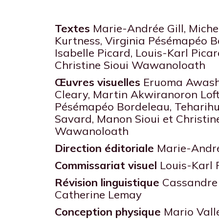
Textes
Marie-Andrée Gill, Michel 
Kurtness, Virginia Pésémapéo B
Isabelle Picard, Louis-Karl Picar
Christine Sioui Wawanoloath
Œuvres visuelles
Eruoma Awashi
Cleary, Martin Akwiranoron Loft,
Pésémapéo Bordeleau, Teharihu
Savard, Manon Sioui et Christine
Wawanoloath
Direction éditoriale
Marie-André
Commissariat visuel
Louis-Karl 
Révision
linguistique
Cassandre 
Catherine Lemay
Conception physique
Mario Vall