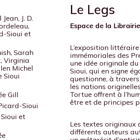
Le Legs
Jean, J. D.
Espace de la Librairi
ordeleau,
d-Sioui et
L’exposition littérair
sh, Sarah
immémoriales des Pre
 Virginia
une idée originale du
len Michel
Sioui, qui en signe é
 Sioui
questionne, à travers
les nations originelle
Tortue offrent à l’hu
e Gill
être et de principes 
Picard-Sioui
Sioui et
Les textes originaux d
différents auteurs au
ée
un métarécit d’antici