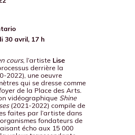
22
tario
 30 avril, 17 h
en cours
, l’artiste
Lise
rocessus derrière la
20-2022), une oeuvre
mètres qui se dresse comme
foyer de la Place des Arts.
ation vidéographique
Shine
ses
(2021-2022) compile de
s faites par l’artiste dans
t organismes fondateurs de
Faisant écho aux 15 000