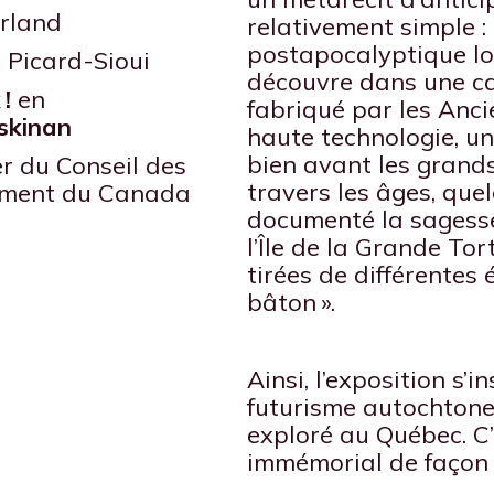
erland
relativement simple :
postapocalyptique lo
 Picard-Sioui
découvre dans une c
!
en
fabriqué par les Ancie
skinan
haute technologie, un
bien avant les grand
er du Conseil des
travers les âges, que
ement du Canada
documenté la sagesse
l’Île de la Grande Tor
tirées de différentes
bâton ».
Ainsi, l’exposition s’
futurisme autochtone
exploré au Québec. C’
immémorial de façon à