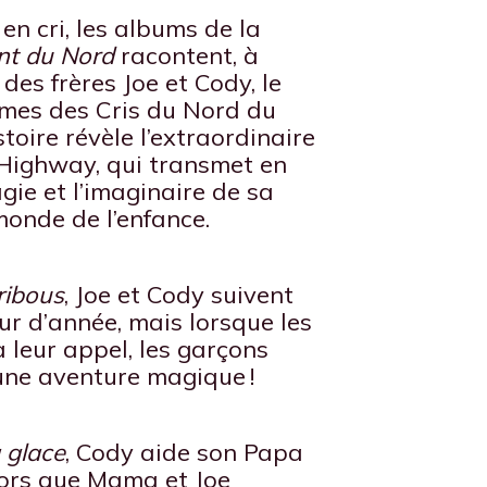
 en cri, les albums de la
nt du Nord
racontent, à
des frères Joe et Cody, le
tumes des Cris du Nord du
oire révèle l’extraordinaire
 Highway, qui transmet en
gie et l’imaginaire de sa
monde de l’enfance.
ribous
, Joe et Cody suivent
ur d’année, mais lorsque les
 leur appel, les garçons
une aventure magique !
 glace
, Cody aide son Papa
lors que Mama et Joe