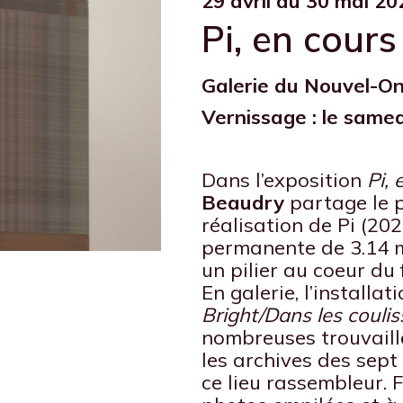
29 avril au 30 mai 20
Pi, en cours
Galerie du Nouvel-On
Vernissage : le samedi
Dans l’exposition
Pi, 
Beaudry
partage le p
réalisation de Pi (20
permanente de 3.14 
un pilier au coeur du 
En galerie, l’install
Bright/Dans les coulis
nombreuses trouvaille
les archives des sep
ce lieu rassembleur. 