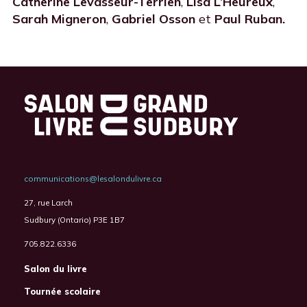
Catherine Levasseur-Terrien
,
Lisa L’Heureux
,
Sarah Migneron
,
Gabriel Osson
et
Paul Ruban.
communications@lesalondulivre.ca
27, rue Larch
Sudbury (Ontario) P3E 1B7
705.822.6336
Salon du livre
Tournée scolaire